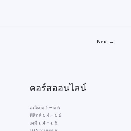
Next
→
คอร์สออนไลน์
คณิต ม.1 – ม.6
ฟิสิกส์ ม.4 – ม.6
เคมี ม.4 – ม.6
TGAT2 เหตุผล