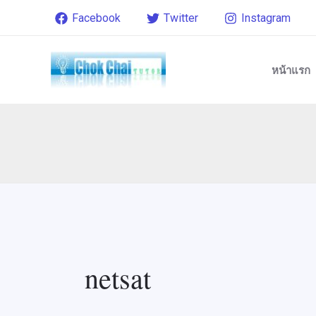
Skip
Post
Facebook
Twitter
Instagram
to
pagination
content
หน้าแรก
netsat