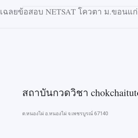
เฉลยข้อสอบ NETSAT โควตา ม.ขอนแก่นค
สถาบันกวดวิชา chokchaitut
ต.หนองไผ่ อ.หนองไผ่ จ.เพชรบูรณ์ 67140