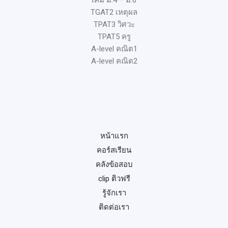
เคมี ม.4 – ม.6
TGAT2 เหตุผล
TPAT3 วิศวะ
TPAT5 ครู
A-level คณิต1
A-level คณิต2
หน้าแรก
คอร์สเรียน
คลังข้อสอบ
clip ติวฟรี
รู้จักเรา
ติดต่อเรา