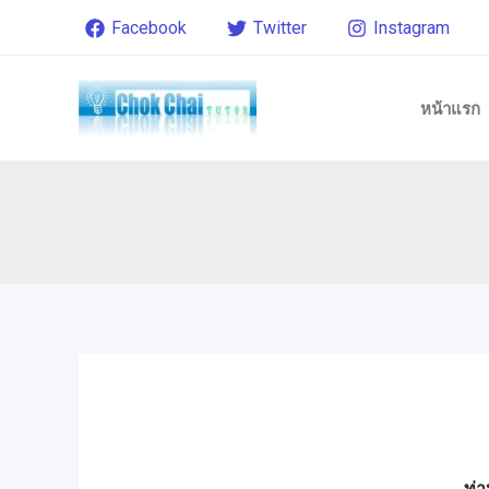
Skip
Post
Facebook
Twitter
Instagram
to
navigation
content
หน้าแรก
ท่า