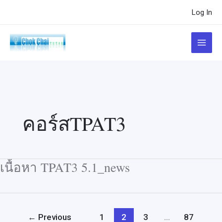
Skip
Post
Log In
to
pagination
content
Main
Menu
คอร์สTPAT3
เนื้อหา TPAT3 5.1_news
←
Previous
1
2
3
…
87