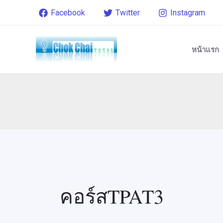
Skip
Post
Facebook
Twitter
Instagram
to
pagination
content
หน้าแรก
คอร์สTPAT3