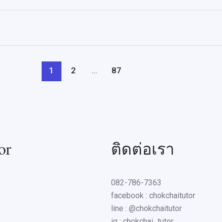
1
2
…
87
or
ติดต่อเรา
082-786-7363
facebook : chokchaitutor
line : @chokchaitutor
ig : chokchai_tutor