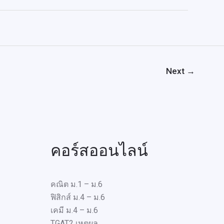
Next
→
คอร์สออนไลน์
คณิต ม.1 – ม.6
ฟิสิกส์ ม.4 – ม.6
เคมี ม.4 – ม.6
TGAT2 เหตุผล