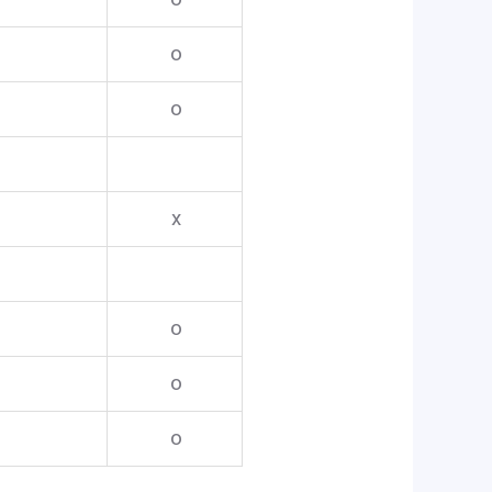
o
o
x
o
o
o